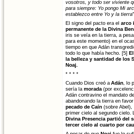
vosotros, y todo ser viviente 
para siempre: Yo pongo Mi arc
establezco entre Yo y la tierra
El signo del pacto era el
arco i
permanente de la Divina Ben
iris se veía en la tierra, a pe
para este momento) en el ocaso
tiempo en que Adán transgredi
todo lo que había hecho. [5]
El
la belleza y santidad de los
Noaj.
* * * *
Cuando Dios creó a
Adán
, lo
sería la
morada
(por excelenc
Adán contravino el mandato de 
abandonando la tierra en favor 
pecado de Caín
(sobre Abel), 
primer cielo al segundo cielo.
Divina Presencia partió del s
tercer cielo al cuarto por ca
A pesar de que
Noaj
fue lo suf