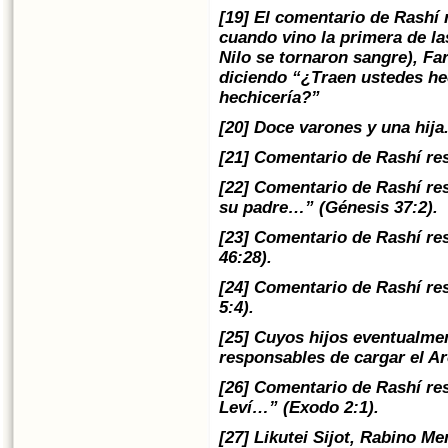
[19] El comentario de Rashí 
cuando vino la primera de la
Nilo se tornaron sangre), Fa
diciendo “¿Traen ustedes hec
hechicería?”
[20] Doce varones y una hija
[21] Comentario de Rashí re
[22] Comentario de Rashí res
su padre…” (Génesis 37:2).
[23] Comentario de Rashí re
46:28).
[24] Comentario de Rashí re
5:4).
[25] Cuyos hijos eventualme
responsables de cargar el Ar
[26] Comentario de Rashí res
Leví…” (Exodo 2:1).
[27] Likutei Sijot, Rabino 