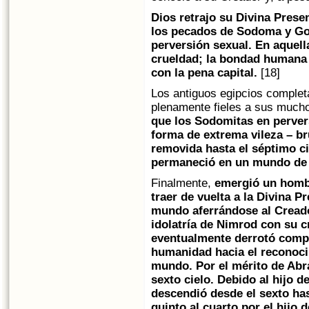
Dios retrajo su Divina Presen
los pecados de Sodoma y Go
perversión sexual. En aquell
crueldad; la bondad humana
con la pena capital.
[18]
Los antiguos egipcios complet
plenamente fieles a sus mucho
que los Sodomitas en pervers
forma de extrema vileza – br
removida hasta el séptimo ci
permaneció en un mundo de o
Finalmente,
emergió un hombr
traer de vuelta a la Divina 
mundo aferrándose al Creado
idolatría de Nimrod con su c
eventualmente derrotó comp
humanidad hacia el reconoci
mundo. Por el mérito de Abr
sexto cielo. Debido al hijo d
descendió desde el sexto has
quinto al cuarto por el hijo d