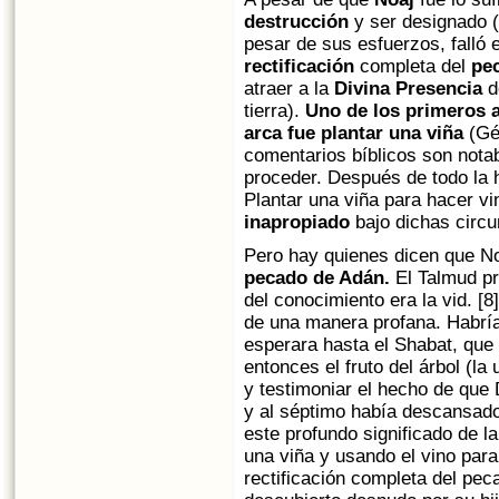
destrucción
y ser designado 
pesar de sus esfuerzos, falló e
rectificación
completa del
pe
atraer a la
Divina Presencia
d
tierra).
Uno de los primeros a
arca fue plantar una viña
(Gén
comentarios bíblicos son not
proceder. Después de todo la 
Plantar una viña para hacer vi
inapropiado
bajo dichas circu
Pero hay quienes dicen que No
pecado de Adán.
El Talmud pre
del conocimiento era la vid. [
de una manera profana. Habría
esperara hasta el Shabat, que 
entonces el fruto del árbol (la
y testimoniar el hecho de que
y al séptimo había descansad
este profundo significado de l
una viña y usando el vino para 
rectificación completa del pec