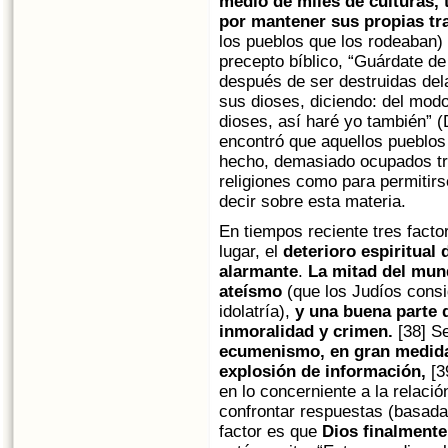
medio de miles de culturas,
por mantener sus propias tr
los pueblos que los rodeaban) 
precepto bíblico, “Guárdate de 
después de ser destruidas dela
sus dioses, diciendo: del mod
dioses, así haré yo también” 
encontró que aquellos pueblos 
hecho, demasiado ocupados tra
religiones como para permitirs
decir sobre esta materia.
En tiempos reciente tres fact
lugar, el
deterioro espiritual
alarmante
.
La mitad del mund
ateísmo
(que los Judíos cons
idolatría),
y una buena parte 
inmoralidad y crimen.
[38] S
ecumenismo, e
n gran medida 
explosión de información,
[3
en lo concerniente a la relaci
confrontar respuestas (basadas
factor es que
Dios finalmente