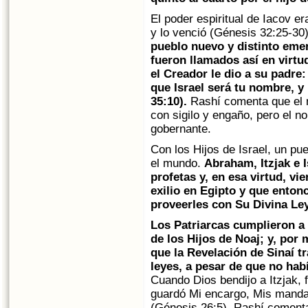
El poder espiritual de Iacov e
y lo venció (Génesis 32:25-30
pueblo nuevo y distinto emerg
fueron llamados así en virtu
el Creador le dio a su padre
que Israel será tu nombre, y
35:10).
Rashí comenta que el n
con sigilo y engaño, pero el n
gobernante.
Con los Hijos de Israel, un pu
el mundo.
Abraham, Itzjak e I
profetas y, en esa virtud, vi
exilio en Egipto y que enton
proveerles con Su Divina Ley
Los Patriarcas cumplieron a
de los Hijos de Noaj; y, por 
que la Revelación de Sinaí t
leyes, a pesar de que no hab
Cuando Dios bendijo a Itzjak,
guardó Mi encargo, Mis mandam
(Génesis 26:5). Rashí comenta