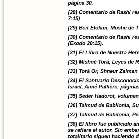
página 30.
[28] Comentario de Rashí re
7:15)
[29] Beit Elokim, Moshe de T
[30] Comentario de Rashí re
(Exodo 20:15).
[31] El Libro de Nuestra Her
[32] Mishné Torá, Leyes de Re
[33] Torá Or, Shneur Zalman 
[34] El Santuario Desconoci
Israel, Aimé Pallière, página
[35] Seder Hadorot, volumen 
[36] Talmud de Babilonia, Su
[37] Talmud de Babilonia, Pe
[38] El libro fue publicado 
se refiere el autor. Sin emba
totalitario siguen haciendo 