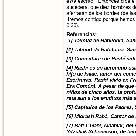
está escrito, “Entonces dice e
sucederá, que diez hombres de
aferrarán de los bordes (de la
‘Iremos contigo porque hemos 
8:23).
Referencias:
[
1] Talmud de Babilonia, San
[2] Talmud de Babilonia, San
[3] Comentario de Rashí sob
[4] Rashí es un acrónimo us
hijo de Isaac, autor del com
Escrituras. Rashí vivió en Fr
Era Común). A pesar de que él
niños de cinco años, la prof
reta aun a los eruditos más
[5] Capítulos de los Padres, 
[6] Midrash Rabá, Cantar de 
[7] Bati l’ Gani, Maamar, de
Yitzchak Schneerson, de ben