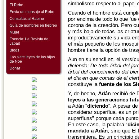
simbolismo respecto al papel 
El Rebe
Enviá un mensaje al Rebe
Cuando el hombre está cumplie
por encima de todo lo que fue
Consultas al Rabino
corona de la creación. Pero c
Guía de nombres en hebreo
y más baja de todas las criatu
Mujer
improductivamente su vida ent
Esencia: La Revista de
el más pequeño de los mosquit
Jabad
hombre tiene la opción de trasg
Blogs
Las siete leyes de los hijos
Aun en su sencillez, el versícu
de Noé
diciendo: De todo árbol del ja
Donar
árbol del conocimiento del bie
el día en que comas de él cie
constituye la
fuente de los S
Y, de hecho,
Adán
recibió de 
leyes a las generaciones fut
a Adán “
diciendo
“. A pesar de
considerar superflua, es un pr
superfluas” porque cada punto
En este caso, la palabra “
dici
mandato a Adán
, sino que El
transmitiera. Es un principio d