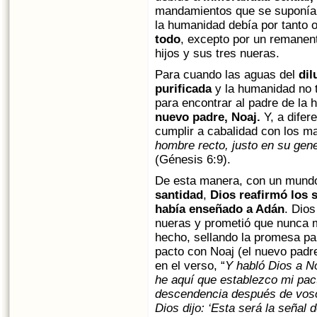
mandamientos que se suponía 
la humanidad debía por tanto 
todo
, excepto por un remanent
hijos y sus tres nueras.
Para cuando las aguas del
dil
purificada
y la humanidad no t
para encontrar al padre de la
nuevo padre, Noaj.
Y, a difer
cumplir a cabalidad con los 
hombre recto, justo en su gen
(Génesis 6:9).
De esta manera, con un mundo
santidad
,
Dios reafirmó los 
había enseñado a Adán
. Dios
nueras y prometió que nunca m
hecho, sellando la promesa pa
pacto con Noaj (el nuevo pad
en el verso, “
Y habló Dios a No
he aquí que establezco mi pac
descendencia después de vos
Dios dijo: ‘Esta será la señal 