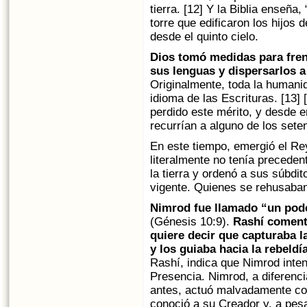
tierra. [12] Y la Biblia enseña
torre que edificaron los hijos 
desde el quinto cielo.
Dios tomó medidas para frena
sus lenguas y dispersarlos a 
Originalmente, toda la humani
idioma de las Escrituras. [13]
perdido este mérito, y desde 
recurrían a alguno de los sete
En este tiempo, emergió el R
literalmente no tenía precede
la tierra y ordenó a sus súbdi
vigente. Quienes se rehusaban 
Nimrod fue llamado “un pod
(Génesis 10:9).
Rashí coment
quiere decir que capturaba 
y los guiaba hacia la rebeldí
Rashí, indica que Nimrod inte
Presencia. Nimrod, a diferenc
antes, actuó malvadamente con 
conoció a su Creador y, a pesa