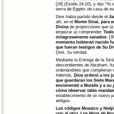
[29] (Exodo 24:10), y dijo “Yo 
tierra de Egipto, de casa de es
Dios había partido desde el
Ja
allí, en el
Monte Sinaí, para e
Divina
de proporciones que la
empezar a) comprender.
Todos
milagrosamente sanados
. [3
momento hubieran nacido fue
que fueran testigos de Su Di
Dios, Su verdad.
Mediante la Entrega de la Torá,
descendientes de Abraham, Itz
ordenándoles que cumplieran 
Además,
Dios ordenó a los j
que guardaran los Siete Man
encomendó a Moisés y a su p
cómo observar tales manda
establecimiento de un nuevo pa
antiguo.
Los códigos Mosaico y Noáj
uno al otro. Los Hijos de Noa