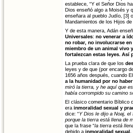
establece, “Y el Señor Dios ha
Dios enseñó algo a Moisés y q
enseñara al pueblo Judío, [3] 
Mandamientos de los Hijos de 
Y de esta manera, Adán enseño
Universales
:
no venerar a íd
no robar, no involucrarse en
miembro de un animal vivo y 
fortalezcan estas leyes. Así
La prueba clara de que los
de
leyes y de que (por encargo d
1656 años después, cuando El 
a la humanidad por no habe
miró la tierra, y he aquí que 
había corrompido su camino so
El clásico comentario Bíblico
era
inmoralidad sexual y prac
dice: “
Y Dios le dijo a Noaj, el
porque la tierra está llena de 
que la frase “
la tierra está lle
debido a
inmoralidad sexual, 