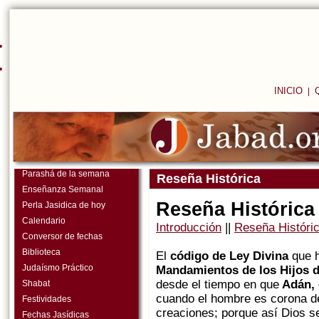
INICIO
|
Parashá de la semana
Reseña Histórica
Enseñanza Semanal
Reseña Histórica
Perla Jasidica de hoy
Calendario
Introducción
||
Reseña Históri
Conversor de fechas
Biblioteca
El
código de Ley Divina
que 
Judaísmo Práctico
Mandamientos de los Hijos 
desde el tiempo en que
Adán, 
Shabat
cuando el hombre es corona de 
Festividades
creaciones; porque así Dios s
Fechas Jasídicas