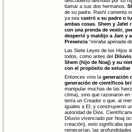
descubierto desnudo por su hi
llamar a sus dos hermanos,
S
de su padre. Rashí comenta s
ya sea
castró a su padre o t
ambas cosas.
Shem y Jafet 
con una prenda de vestir, pe
despertó y maldijo a Jam y a
Presencia
“
miraba apenada de
Las Siete Leyes de los Hijos 
todos, como antes del
Diluvio
Shem (hijo de Noaj)
y su nie
con el propósito de estudiar
Entonces vino la
generación d
generación de científicos bri
manipular muchas de las fuerza
clima), sino que razonaron en s
tenía un Creador o que, al men
iguales a El; y construyeron un
autoridad de Dios. Científicam
Diluvio vivenciado por Noaj oc
creación), esto significaba qu
remecerían, las profundidades s