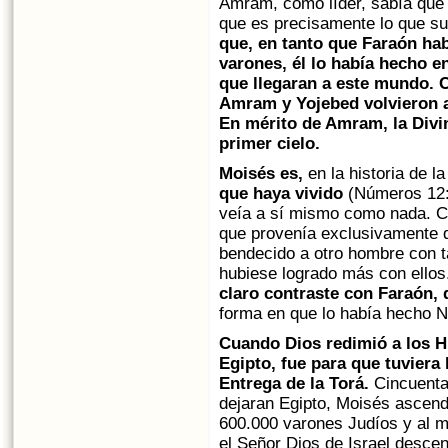
Amram, como líder, sabía que 
que es precisamente lo que suc
que, en tanto que Faraón hab
varones, él lo había hecho e
que llegaran a este mundo. C
Amram y Yojebed volvieron a
En mérito de Amram, la Divi
primer cielo.
Moisés es,
en la historia de 
que haya vivido
(Números 12:3
veía a sí mismo como nada. Cu
que provenía exclusivamente d
bendecido a otro hombre con t
hubiese logrado más con ellos
claro contraste con Faraón,
forma en que lo había hecho N
Cuando Dios redimió a los Hij
Egipto, fue para que tuviera
Entrega de la Torá.
Cincuenta
dejaran Egipto, Moisés ascendi
600.000 varones Judíos y al m
el Señor Dios de Israel descen