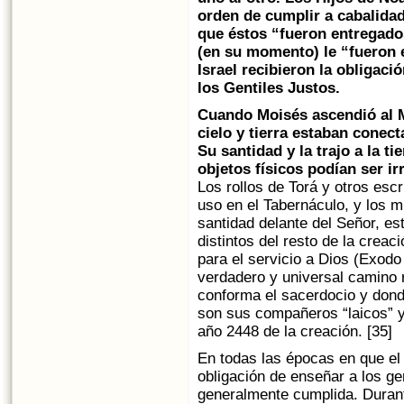
orden de cumplir a cabalida
que éstos “fueron entregados
(en su momento) le “fueron e
Israel recibieron la obligac
los Gentiles Justos.
Cuando Moisés ascendió al M
cielo y tierra estaban conec
Su santidad y la trajo a la ti
objetos físicos podían ser ir
Los rollos de Torá y otros escri
uso en el Tabernáculo, y los m
santidad delante del Señor, e
distintos del resto de la creac
para el servicio a Dios (Exodo 
verdadero y universal camino r
conforma el sacerdocio y donde
son sus compañeros “laicos” y (
año 2448 de la creación. [35]
En todas las épocas en que el 
obligación de enseñar a los ge
generalmente cumplida. Durant