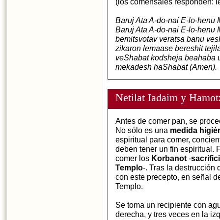
(los comensales responden: le
Baruj Ata A-do-nai E-lo-henu
Baruj Ata A-do-nai E-lo-henu
bemitsvotav veratsa banu ves
zikaron lemaase bereshit tejil
veShabat kodsheja beahaba ub
mekadesh haShabat (Amen).
Netilat Iadaim y Hamot
Antes de comer pan, se proce
No sólo es una
medida higié
espiritual para comer, concie
deben tener un fin espiritual
comer los
Korbanot
-
sacrific
Templo
-. Tras la destrucción
con este precepto, en señal d
Templo.
Se toma un recipiente con agu
derecha, y tres veces en la i