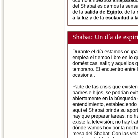
ocurrió a nuestros antepasado
del Shabat es darnos la sensac
de la
salida de Egipto
, de la
a la luz
y de la
esclavitud a la
Shabat: Un día de espir
Durante el día estamos ocupa
emplea el tiempo libre en lo q
domésticas, salir; y aquellos 
temprano. El encuentro entre l
ocasional.
Parte de las crisis que existe
padres e hijos, se podrían evi
abiertamente en la búsqueda
entendimiento, estableciend
aquí el Shabat brinda su apor
hay que preparar tareas, no h
existe la televisión; no hay tr
dónde vamos hoy por la noche?
mesa del Shabat. Con las vela