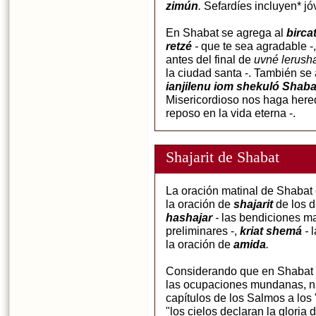
zimún
.
Sefardíes incluyen* j
En Shabat se agrega al
birca
retzé
-
que te sea agradable -,
antes del final de
uvné lerush
la ciudad santa -. También se 
ianjilenu iom shekuló Shaba
Misericordioso nos haga here
reposo en la vida eterna -.
Shajarit de Shabat
La oración matinal de Shabat
la oración de
shajarit
de los 
hashajar
-
las bendiciones ma
preliminares -,
kriat shemá
-
l
la oración de
amida
.
Considerando que en Shabat 
las ocupaciones mundanas, n
capítulos de los Salmos a los 
"los cielos declaran la gloria 