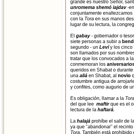
grande es nuestro Señor, sant
unromema shemó iajdav
-
en
conjuntamente enaltezcamos s
con la
Tora
en sus manos desd
lugar de su lectura, la congr
El
gabay
-
gobernador o tesor
siete personas a subir a
bende
segundo - un
Leví
y los cinco
son llamados por sus nombres
tratar que los convocados a la
conmemoran los
aniversario
queridos en Shabat o durante 
una
aliá
en Shabat, al
novio
q
costumbre antigua de arrojarl
y confites, como augurio de u
Es obligación, llamar a la
Tor
del que lee
maftir
que es el 
lectura de la
haftará
.
La
halajá
prohíbe el salir de 
ya que "abandonar" el recinto
Tora.
También está prohibido c