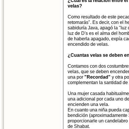
¿Cuál es la relación entre e
velas?
Como resultado de este pecado
retornarás". Es decir, con el 
sabiduría Java, apagó la "luz 
luz de D's es el alma del hom
de haberla apagado, expía cad
encendido de velas.
¿Cuantas velas se deben e
Contamos con dos costumbres 
velas, que se deben encender 
una por
"Recordad"
y otra p
complementan la santidad de
Una mujer casada habitualme
una adicional por cada uno de
encienden una vela.
En cuanto una niña pueda capt
bendición (aproximadamente 
proporcionarle un candelabro
de Shabat.