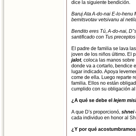
dice la siguiente bendición.
Baruj Ata A-do-nai E-lo-henu
bemitsvotav vetsivanu al netil
Bendito eres Tú, A-do-nai, D"
santificado con Tus precepto
El padre de familia se lava l
joven de los niños último. El p
jalot
,
coloca las manos sobre l
donde va a cortarlo, bendice e
lugar indicado. Apoya levemen
come de ella. Luego reparte 
familia. Ellos no están obliga
cumplido con su obligación a
¿A qué se debe el
lejem mi
A que D's proporcionó,
shnei
cada individuo en honor al Sh
¿Y por qué acostumbramos 