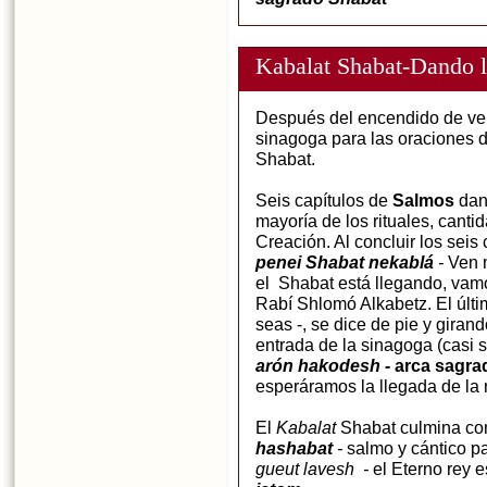
Kabalat Shabat-Dando l
Después del encendido de vela
sinagoga para las oraciones 
Shabat.
Seis capítulos de
Salmos
dan
mayoría de los rituales, canti
Creación. Al concluir los seis
penei Shabat nekablá
-
Ven 
el Shabat está llegando, vamo
Rabí Shlomó Alkabetz. El últ
seas -, se dice de pie y girand
entrada de la sinagoga (casi s
arón hakodesh -
arca sagrad
esperáramos la llegada de la 
El
Kabalat
Shabat culmina con
hashabat
-
salmo y cántico pa
gueut lavesh -
el Eterno rey 