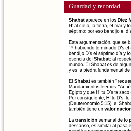
Guardad y recordad
Shabat
aparece en los
Diez 
H' al cielo, la tierra, el mar y
séptimo; por eso bendijo el dí
Esta argumentación, que se ba
"Y habiendo terminado D's el 
bendijo D's el séptimo día y lo 
esencia del
Shabat:
al respet
mundo. El Shabat es de algu
y es la piedra fundamental de 
El
Shabat
es también
"recuer
Mandamientos leemos: "Acuérda
Egipto y que H' tu D's te sac
Por consiguiente, H' tu D's, t
(Deuteronomio 5:15): el Shabat
también tiene un
valor nacio
La
transición
semanal de lo
descanso, es similar al pasaje