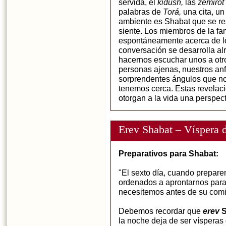
servida, el
kidush,
las
zemirot
palabras de
Torá,
una cita, un
ambiente es Shabat que se res
siente. Los miembros de la fa
espontáneamente acerca de lo
conversación se desarrolla a
hacernos escuchar unos a otro
personas ajenas, nuestros anf
sorprendentes ángulos que n
tenemos cerca. Estas revelaci
otorgan a la vida una perspect
Erev Shabat – Víspera 
Preparativos para Shabat:
"El sexto día, cuando prepare
ordenados a aprontarnos para
necesitemos antes de su com
Debemos recordar que
erev
S
la noche deja de ser vísperas