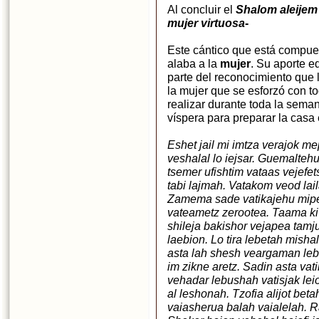
Al concluir el
Shalom aleijem
mujer virtuosa
-
Este cántico que está compue
alaba a la
mujer
. Su aporte e
parte del reconocimiento que 
la mujer que se esforzó con t
realizar durante toda la sema
víspera para preparar la casa
Eshet jail mi imtza verajok m
veshalal lo iejsar. Guemaltehu
tsemer ufishtim vataas vejefe
tabi lajmah. Vatakom veod lail
Zamema sade vatikajehu mipe
vateametz zerootea. Taama ki t
shileja bakishor vejapea tamju
laebion. Lo tira lebetah mish
asta lah shesh veargaman le
im zikne aretz. Sadin asta va
vehadar lebushah vatisjak lei
al leshonah. Tzofia alijot bet
vaiasherua balah vaialelah. Rab