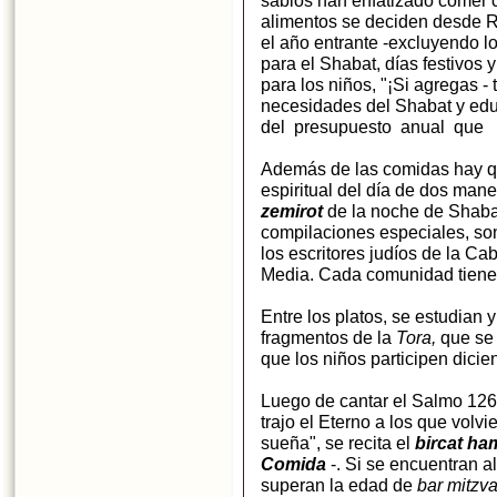
sabios han enfatizado comer 
alimentos se deciden desde 
el año entrante -excluyendo l
para el Shabat, días festivos 
para los niños, "¡Si agregas - 
necesidades del Shabat y edu
del presupuesto anual que f
Además de las comidas hay qu
espiritual del día de dos man
zemirot
de la noche de Shaba
compilaciones especiales, son
los escritores judíos de la C
Media. Cada comunidad tiene 
Entre los platos, se estudian y
fragmentos de la
Tora
,
que se
que los niños participen dici
Luego de cantar el Salmo 126
trajo el Eterno a los que vol
sueña", se recita el
bircat h
Comida
-. Si se encuentran a
superan la edad de
bar mitzva