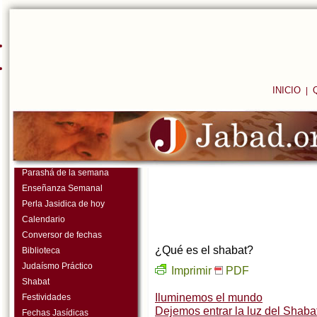
INICIO
|
Parashá de la semana
Enseñanza Semanal
Perla Jasidica de hoy
Calendario
Conversor de fechas
¿Qué es el shabat?
Biblioteca
Judaísmo Práctico
Imprimir
PDF
Shabat
Iluminemos el mundo
Festividades
Dejemos entrar la luz del Shaba
Fechas Jasídicas