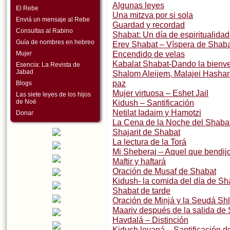
Algunas leyes
El Rebe
Una mitzva por si sola
Enviá un mensaje al Rebe
Guardad y recordad
Consultas al Rabino
Shabat: Un día de espiritualida
Guía de nombres en hebreo
Erev Shabat – Víspera de Shab
Encendido de velas
Mujer
Kabalat Shabat-Dando la bienve
Esencia: La Revista de
Jabad
Shalom Aleijem, Malajei Hashare
paz
Blogs
Mujer virtuosa – Eshet Jail
Las siete leyes de los hijos
de Noé
Kidush – Santificación
Netilat Iadaim y Hamotzi
Donar
La Cena de la Noche del Shaba
Shajarit de Shabat
La lectura de la Torá
Mi Sheberaj – Aquel que bendij
Maftir y haftará
Oración de Musaf de Shabat
Kidush- la comida del día de Sh
Shabat de tarde
Oración de Minjá y la Seudá Shl
Maariv después de la salida de
Havdalá – Distinción
Kidush levaná – Santificación d