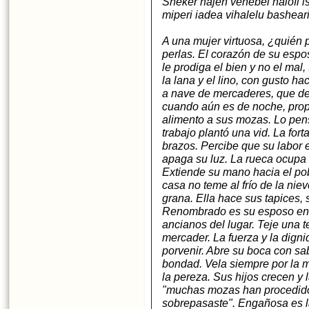
Sheker hajen vehebel haiofi ish
miperi iadea vihalelu bashea
A una mujer virtuosa, ¿quién 
perlas. El corazón de su esposo
le prodiga el bien y no el mal,
la lana y el lino, con gusto 
a nave de mercaderes, que de
cuando aún es de noche, propo
alimento a sus mozas. Lo pen
trabajo plantó una vid. La fort
brazos. Percibe que su labor
apaga su luz. La rueca ocupa
Extiende su mano hacia el po
casa no teme al frío de la nie
grana. Ella hace sus tapices, 
Renombrado es su esposo en l
ancianos del lugar. Teje una t
mercader. La fuerza y la digni
porvenir. Abre su boca con sab
bondad. Vela siempre por la 
la pereza. Sus hijos crecen y 
"muchas mozas han procedido 
sobrepasaste". Engañosa es la