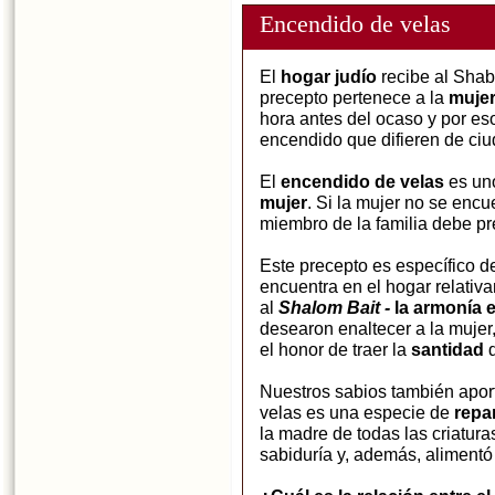
Encendido de velas
El
hogar judío
recibe al Shab
precepto pertenece a la
mujer
hora antes del ocaso y por es
encendido que difieren de ciu
El
encendido de velas
es uno
mujer
. Si la mujer no se encu
miembro de la familia debe pre
Este precepto es específico de
encuentra en el hogar relativ
al
Shalom Bait -
la armonía e
desearon enaltecer a la mujer, 
el honor de traer la
santidad
d
Nuestros sabios también aport
velas es una especie de
repar
la madre de todas las criatura
sabiduría y, además, alimentó