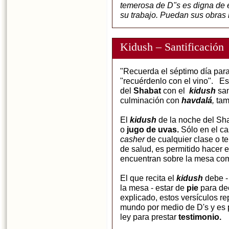
temerosa de D"s es digna de e
su trabajo. Puedan sus obras 
Kidush – Santificación
"Recuerda el séptimo día para
"recuérdenlo con el vino".
del
Shabat
con el
kidush
san
culminación con
havdalá
,
tam
El
kidush
de la noche del Sh
o
jugo de uvas.
Sólo en el c
casher
de cualquier clase o 
de salud, es permitido hacer 
encuentran sobre la mesa co
El que recita el
kidush
debe -
la mesa - estar de
pie
para dec
explicado, estos versículos re
mundo por medio de D's y es p
ley para prestar
testimonio.