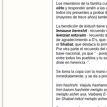
Los miembros de la familia c
oírlo
y responder amén a las 
todos los presentes a probar d
(mayores de trece años) tamb
La bendición de
kidush
tiene
lemaase bereshit
-
recuerdo 
leietziat mitzraim
-
recuerdo d
de agradecimiento a D's, que 
el
Shabat
, que destaca lo pri
Por otra parte el recuerdo del
base nacional, ya que " - por
entre todos los pueblos y tu
diste en herencia -".
Se toma la copa con la mano d
inmediatamente, y se da a pro
Iom hashishi. Vaijulu hashama
him baiom hashebii melajto a
melajto asher asa. Vaibarej E-
bo Shabat mikol melajto ashe