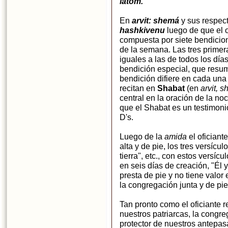
iatom.
En
arvit:
shemá
y sus respect
hashkivenu
luego de que el o
compuesta por siete bendicion
de la semana. Las tres primer
iguales a las de todos los día
bendición especial, que resum
bendición difiere en cada una
recitan en
Shabat
(en
arvit, s
central en la oración de la n
que el Shabat es un testimon
D's.
Luego de la
amida
el oficiant
alta y de pie, los tres versícul
tierra", etc., con estos versí
en seis días de creación, "Él 
presta de pie y no tiene valor
la congregación junta y de pi
Tan pronto como el oficiante 
nuestros patriarcas, la congr
protector de nuestros antepas