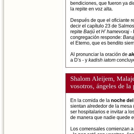
bendiciones, que fueron ya di
la repite en voz alta.
Después de que el oficiante re
decir el capítulo 23 de Salmos
repite
Barjú et H' hamevoraj -
congregación responde:
Baru
el Eterno, que es bendito sie
Al pronunciar la oración de
al
a D's - y
kadish iatom
concluy
Shalom Aleijem, Malaje
vosotros, ángeles de la
En la comida de la
noche del
sientan alrededor de la mesa 
ser hospitalarios e invitar a l
de manera que nadie quede ex
Los comensales comienzan a