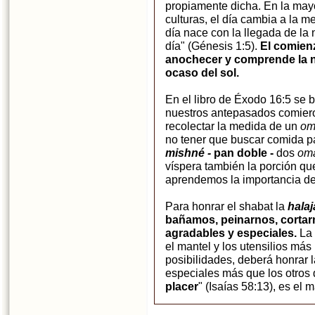
propiamente dicha. En la mayo
culturas, el día cambia a la 
día nace con la llegada de la
día" (Génesis 1:5).
El comienz
anochecer y comprende la n
ocaso del sol.
En el libro de Éxodo 16:5 se 
nuestros antepasados comiero
recolectar la medida de un
om
no tener que buscar comida pa
mishné -
pan doble -
dos
om
víspera también la porción qu
aprendemos la importancia de
Para honrar el shabat la
halaj
bañamos, peinarnos, cortar
agradables y especiales.
La
el mantel y los utensilios más
posibilidades, deberá honrar
especiales más que los otros 
placer
" (Isaías 58:13), es el