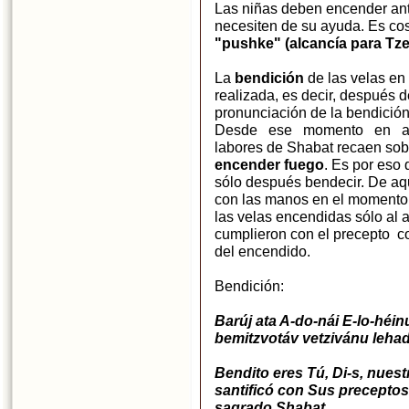
Las niñas deben encender an
necesiten de su ayuda. Es c
"pushke" (alcancía para Tz
La
bendición
de las velas en
realizada, es decir, después 
pronunciación de la bendición
Desde ese momento en adel
labores de Shabat recaen sobre
encender fuego
. Es por eso
sólo después bendecir. De aqu
con las manos en el moment
las velas encendidas sólo al 
cumplieron con el precepto c
del encendido.
Bendición:
Barúj ata A-do-nái E-lo-héi
bemitzvotáv vetzivánu lehad
Bendito eres Tú, Di-s, nues
santificó con Sus preceptos
sagrado Shabat