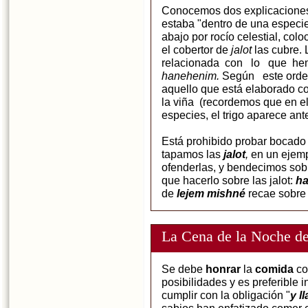
Conocemos dos explicaciones
estaba "dentro de una especie
abajo por rocío celestial, col
el cobertor de
jalot
las cubre.
relacionada con lo que he
hanehenim.
Según este orde
aquello que está elaborado con
la viña (recordemos que en el
especies, el trigo aparece ante
Está prohibido probar bocado
tapamos las
jalot
,
en un ejemp
ofenderlas, y bendecimos sob
que hacerlo sobre las jalot:
ha
de
lejem mishné
recae sobre 
La Cena de la Noche de
Se debe
honrar
la
comida
co
posibilidades y es preferible 
cumplir con la obligación "
y l