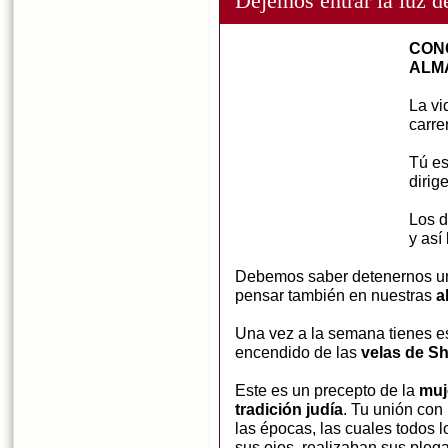
Dejemos entrar la luz d
CON
ALM
La vi
carre
Tú es
dirige
Los d
y así
Debemos saber detenernos un
pensar también en nuestras
a
Una vez a la semana tienes e
encendido de las
velas de Sh
Este es un precepto de la
muje
tradición judía
. Tu unión con
las épocas, las cuales todos 
sus ojos, realizaban sus pleg