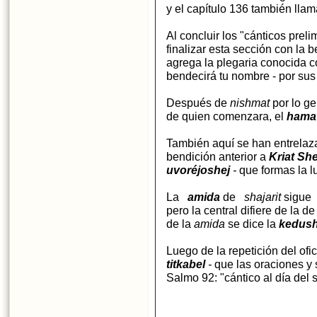
y el capítulo 136 también lla
Al concluir los "cánticos prel
finalizar esta sección con la 
agrega la plegaria conocida
bendecirá tu nombre - por sus
Después de
nishmat
por lo g
de quien comenzara, el
hamatj
También aquí se han entrelaza
bendición anterior a
Kriat Sh
uvoréjoshej
-
que formas la l
La
amida
de
shajarit
sigue 
pero la central difiere de la de
de la
amida
se dice la
kedus
Luego de la repetición del ofi
titkabel
-
que las oraciones y s
Salmo 92: "cántico al día del 