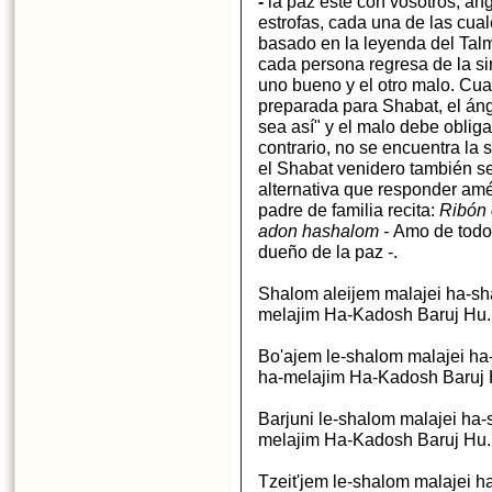
-
la paz esté con vosotros, án
estrofas, cada una de las cual
basado en la leyenda del Tal
cada persona regresa de la 
uno bueno y el otro malo. Cu
preparada para Shabat, el án
sea así" y el malo debe oblig
contrario, no se encuentra la 
el Shabat venidero también se
alternativa que responder a
padre de familia recita:
Ribón 
adon hashalom -
Amo de todo
dueño de la paz -.
Shalom aleijem malajei ha-sha
melajim Ha-Kadosh Baruj Hu. 
Bo'ajem le-shalom malajei ha-
ha-melajim Ha-Kadosh Baruj H
Barjuni le-shalom malajei ha-
melajim Ha-Kadosh Baruj Hu. 
Tzeit'jem le-shalom malajei h