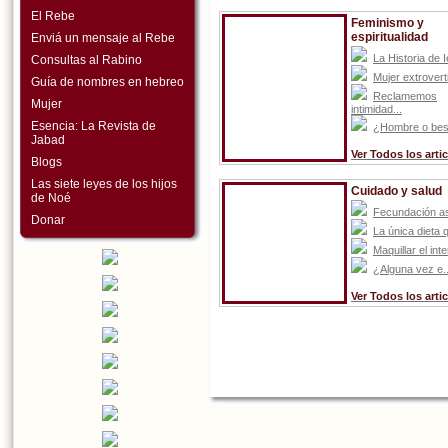
El Rebe
Feminismo y
espiritualidad
Enviá un mensaje al Rebe
La Historia de I
Consultas al Rabino
Mujer extrovert
Guía de nombres en hebreo
Reclamemos
Mujer
intimidad...
Esencia: La Revista de
¿Hombre o bes.
Jabad
Ver Todos los arti
Blogs
Las siete leyes de los hijos
Cuidado y salud
de Noé
Fecundación asi
Donar
La única dieta q
Maquillar el inte
¿Alguna vez e..
Ver Todos los arti