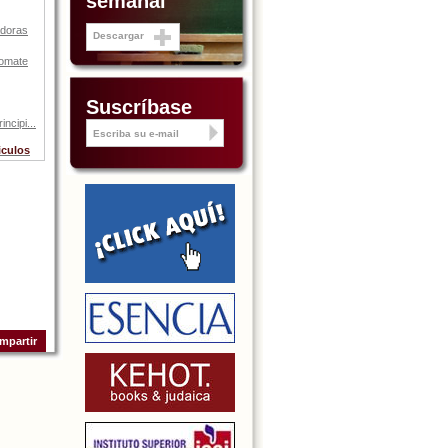
semanal
adoras
Descargar
tomate
Suscríbase
ncipi...
iculos
mpartir