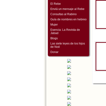
El Rebe
Enviá un mensaje al Rebe
Consultas al Rabino
Guía de nombres en hebreo
Mujer
Esencia: La Revista de
Jabad
Blogs
Las siete leyes de los hijos
de Noé
Donar