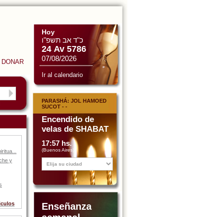
Hoy
כ"ד אב תשפ"ו
24 Av 5786
07/08/2026
DONAR
Ir al calendario
PARASHÁ: JOL HAMOED
SUCOT - -
Encendido de
velas de SHABAT
17:57 hs.
(Buenos Aires)
ritua...
che y
s
iculos
Enseñanza