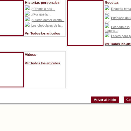
Historias personales
Recetas
¿Premio o cas...
Recetas tent
d...
¿Por qué la ...
Ensalada de 
¿Puedo comer el cho...
c...
Los chocolates de la...
Pescado a la
cacerol...
Ver Todos los articulos
Latkes para pri
Ver Todos los art
Vídeos
Ver Todos los articulos
Volver al inicio
Co