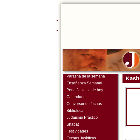
Parashá de la semana
Kash
Enseñanza Semanal
Perla Jasidica de hoy
Calendario
Conversor de fechas
Biblioteca
Judaísmo Práctico
Shabat
Festividades
Fechas Jasídicas