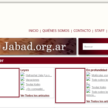
INICIO
QUIÉNES SOMOS
CONTACTO
STAFF
|
|
|
|
er
Leyes
En profundidad
Hafrashat Jala (La s...
Moléculas espi
Vacaciones
Todo sobre le
p...
Tevilat Kelim
Tevilat Kelim
¿Es compatibl...
Todo sobre lo
pesca...
Ver Todos los articulos
Ver Todos los art